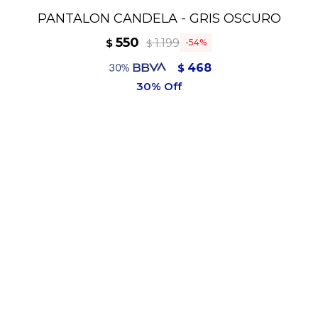
PANTALON CANDELA - GRIS OSCURO
550
1.199
$
54
$
468
$
495
$
95% POLIESTER
5% ELASTANO
Variantes: