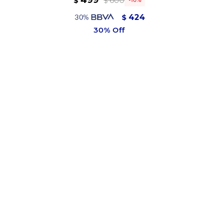
499
600
$
$
424
$
449
$
Variantes:
TALLE