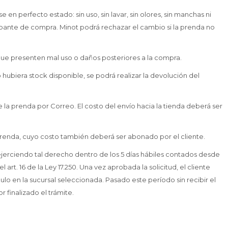
en perfecto estado: sin uso, sin lavar, sin olores, sin manchas ni
robante de compra. Minot podrá rechazar el cambio si la prenda no
ue presenten mal uso o daños posteriores a la compra.
 hubiera stock disponible, se podrá realizar la devolución del
e la prenda por Correo. El costo del envío hacia la tienda deberá ser
 prenda, cuyo costo también deberá ser abonado por el cliente.
 ejerciendo tal derecho dentro de los 5 días hábiles contados desde
art. 16 de la Ley 17.250. Una vez aprobada la solicitud, el cliente
ulo en la sucursal seleccionada. Pasado este período sin recibir el
 finalizado el trámite.