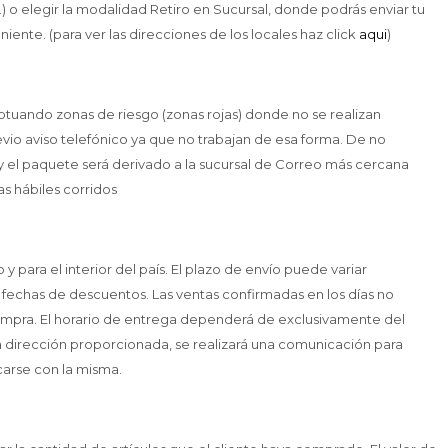
tc.) o elegir la modalidad Retiro en Sucursal, donde podrás enviar tu
iente. (para ver las direcciones de los locales haz click
aqui
)
ptuando zonas de riesgo (zonas rojas) donde no se realizan
revio aviso telefónico ya que no trabajan de esa forma. De no
a y el paquete será derivado a la sucursal de Correo más cercana
as hábiles corridos
para el interior del país. El plazo de envío puede variar
fechas de descuentos. Las ventas confirmadas en los días no
a compra. El horario de entrega dependerá de exclusivamente del
a dirección proporcionada, se realizará una comunicación para
arse con la misma.