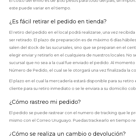
El costo del envío es de $150 pesos para todo del país, sin import
este puede variar en el tiempo.
¿Es fácil retirar el pedido en tienda?
El retiro del pedido en el local podrá realizarse, una vez recibida
ser retirado. El plazo de preparación es de máximo 6 días hábil
salen del stock de las sucursales, sino que se preparan en el cen
elegir enviar y retirarlo en el cualquiera de nuestros locales. No s
sucursal que no sea a la cual fue enviado el pedido. Al momento 
Número de Pedido, el cual se le otorgará una vez finalizada la 
El plazo en el cual la mercadería estará disponible para su retiro
cliente para su retiro inmediato o se le enviara a su domicilio 
¿Cómo rastreo mi pedido?
El pedido se puede rastrear con el numero de tracking que le 
mismo con el Correo Uruguayo. Puedas trackearlo en tiempo re
¿Cómo se realiza un cambio o devolución?