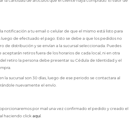
ar la cantidad de artículos que el cliente haya comprado. El valor de
 la notificación a tu email o celular de que el mismo está listo para
es luego de efectuado el pago. Esto se debe a que los pedidos no
tro de distribución y se envían a la sucursal seleccionada. Puedes
e aceptarán retiros fuera de los horarios de cada local, ni en otra
del retiro la persona debe presentar su Cédula de Identidad y el
compra.
 en la sucursal son 30 días, luego de ese periodo se contactara al
cobrándole nuevamente el envío.
proporcionaremos por mail una vez confirmado el pedido y creado el
al haciendo click
aquí
.