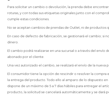
Para solicitar un cambio o devolución, la prenda debe encontrarse 
roturas, y con todas sus etiquetas originales junto con el comp
cumple estas condiciones.
No se aceptan cambios de prendas de Outlet, ni de productos q
En caso de defecto de fabricación, se gestionará el cambio; si no
dinero.
El cambio podrá realizarse en una sucursal o a través del envío d
abonado por el cliente.
Una vez autorizado el cambio, se realizará el envío de la nueva
El consumidor tiene la opción de rescindir o resolver la compra
la entrega del producto. Todo ello al amparo de lo dispuesto en el 
dispone de un máximo de 5 a 7 días hábiles para entregar el artíc
producto, la solicitud se cancelará automáticamente y se dará por