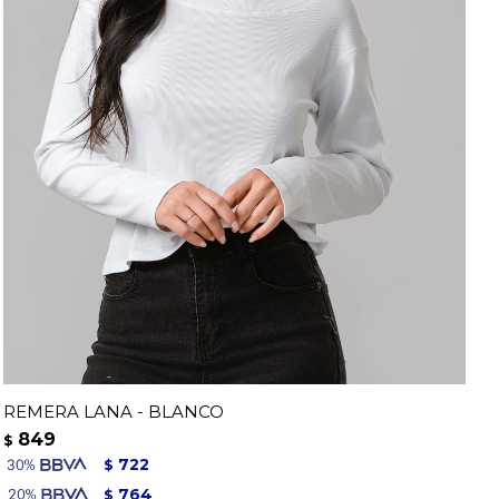
REMERA LANA - BLANCO
849
$
722
$
764
$