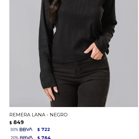
REMERA LANA - NEGRO
849
$
722
$
764
$