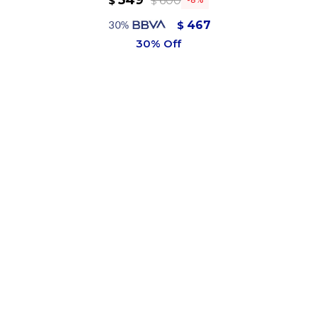
549
600
$
$
467
$
494
$
Variantes:
TALLE