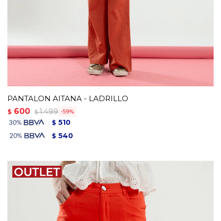
PANTALON AITANA - LADRILLO
600
1.499
$
59
$
510
$
540
$