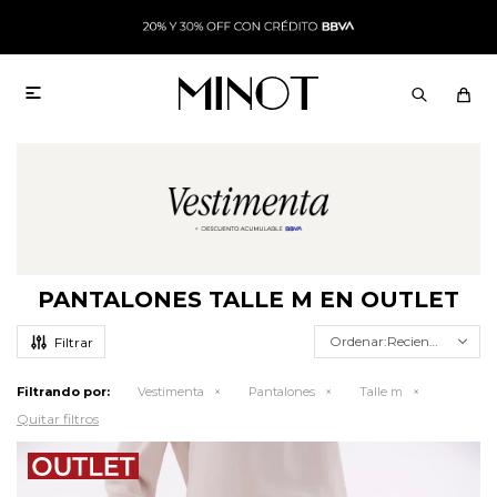

PANTALONES TALLE M EN OUTLET
Recientes
Filtrando por:
Vestimenta
Pantalones
Talle m
Quitar filtros