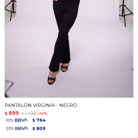
PANTALÓN VIRGINIA - NEGRO
899
1.499
$
40
$
764
$
809
$