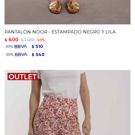
PANTALÓN NOOR - ESTAMPADO NEGRO Y LILA
600
1.199
$
49
$
510
$
540
$