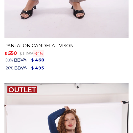
PANTALON CANDELA - VISON
550
1.199
$
54
$
468
$
495
$