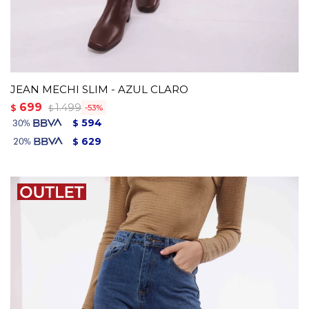
JEAN MECHI SLIM - AZUL CLARO
699
1.499
$
53
$
594
$
629
$