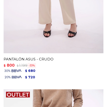
PANTALÓN ASUS - CRUDO
800
1.199
$
33
$
680
$
720
$