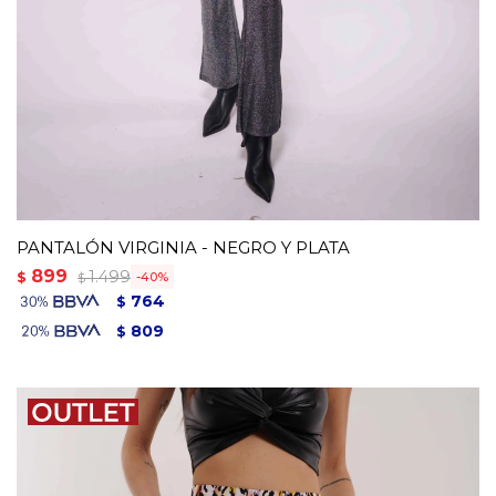
PANTALÓN VIRGINIA - NEGRO Y PLATA
899
1.499
$
40
$
764
$
809
$