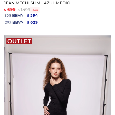
JEAN MECHI SLIM - AZUL MEDIO
699
1.499
$
53
$
594
$
629
$