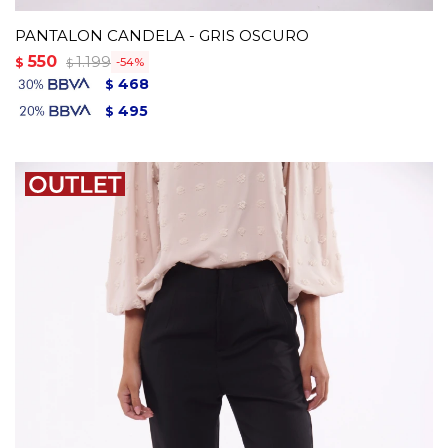
PANTALON CANDELA - GRIS OSCURO
550
1.199
$
54
$
468
$
495
$