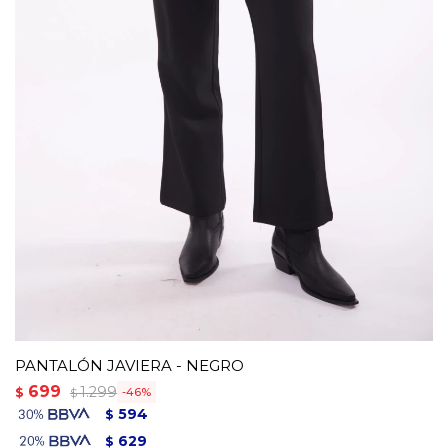
PANTALÓN JAVIERA - NEGRO
699
1.299
$
46
$
594
$
629
$