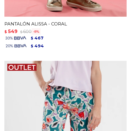
PANTALÓN ALISSA - CORAL
549
600
$
8
$
467
$
494
$