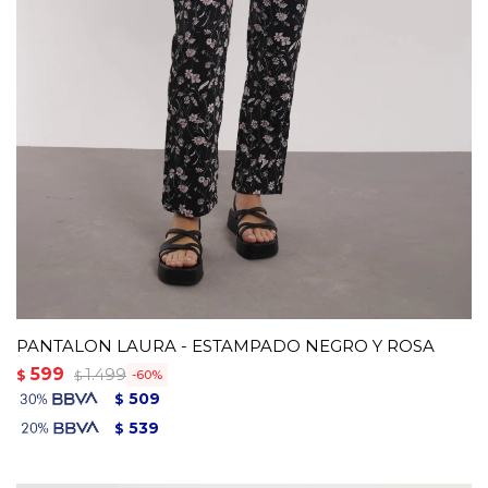
PANTALON LAURA - ESTAMPADO NEGRO Y ROSA
599
1.499
$
60
$
509
$
539
$