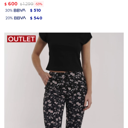
600
1.299
$
53
$
510
$
540
$