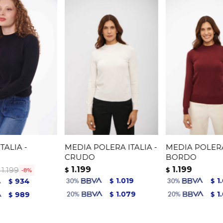
TALIA -
MEDIA POLERA ITALIA -
MEDIA POLERA
CRUDO
BORDO
1.199
1.199
1.199
$
$
8
1.019
1
934
$
$
$
1.079
1
989
$
$
$