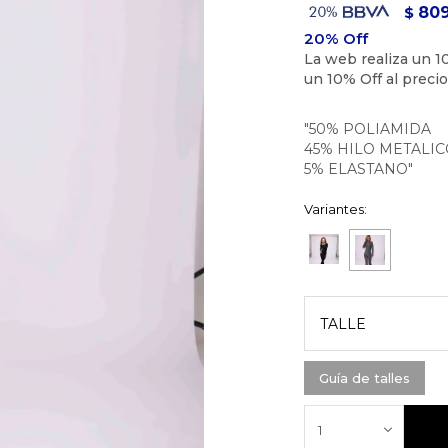
80
$
"50% POLIAMIDA
45% HILO METALIC
5% ELASTANO"
Variantes:
TALLE
Guía de talles
1