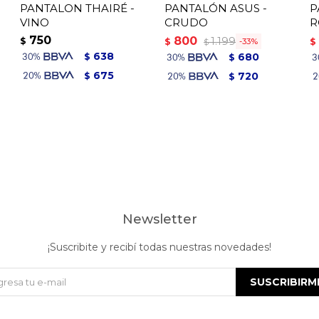
PANTALON THAIRÉ -
PANTALÓN ASUS -
P
VINO
CRUDO
R
750
800
1.199
$
$
$
33
$
638
680
$
$
675
720
$
$
Newsletter
¡Suscribite y recibí todas nuestras novedades!
SUSCRIBIRM