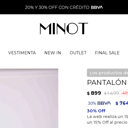
VESTIMENTA
NEW IN
OUTLET
FINAL SALE
Los productos de
PANTALÓN V
899
1.499
$
40
$
76
$