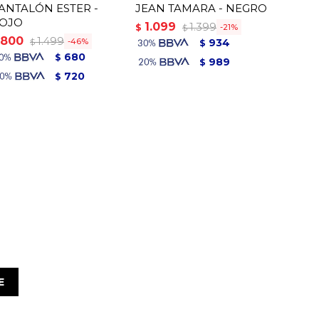
ANTALÓN ESTER -
JEAN TAMARA - NEGRO
OJO
1.099
1.399
$
21
$
800
1.499
46
934
$
$
680
$
989
$
720
$
E