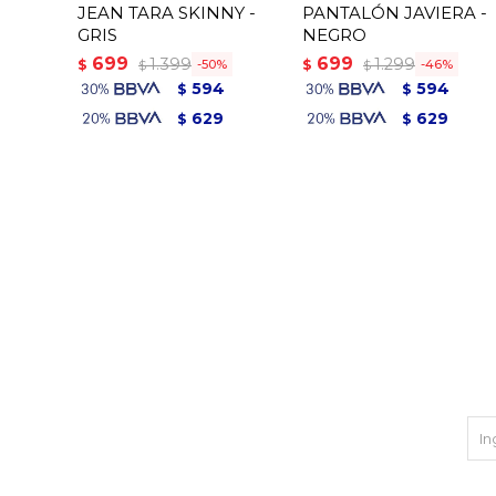
JEAN TARA SKINNY -
PANTALÓN JAVIERA -
GRIS
NEGRO
699
699
1.399
1.299
$
$
50
46
$
$
594
594
$
$
629
629
$
$