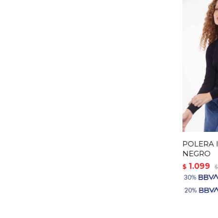
POLERA I
NEGRO
1.099
$
$