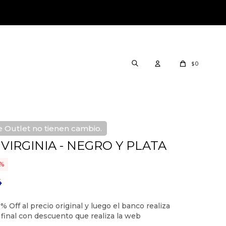
0
$
 Outlet no tienen cambio.
IRGINIA - NEGRO Y PLATA
4