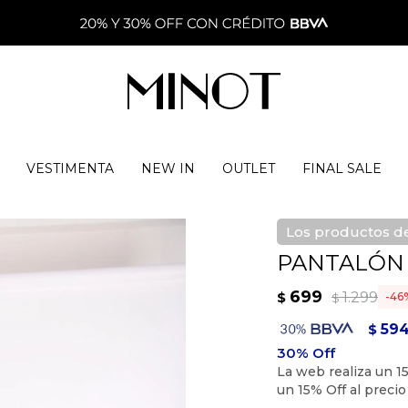
VESTIMENTA
NEW IN
OUTLET
FINAL SALE
Los productos de
PANTALÓN 
699
1.299
$
46
$
59
$