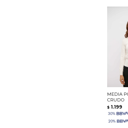
MEDIA PO
CRUDO
1.199
$