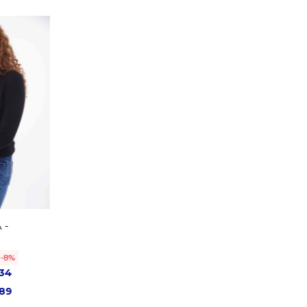
 -
8
34
89