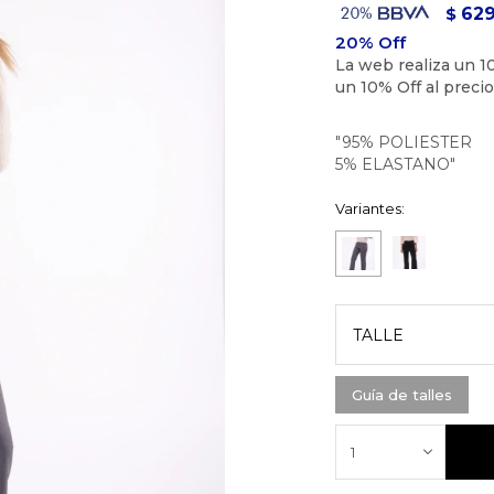
62
$
"95% POLIESTER
5% ELASTANO"
Variantes:
TALLE
Guía de talles
1