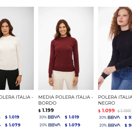
LERA ITALIA -
MEDIA POLERA ITALIA -
POLERA ITALIA
BORDO
NEGRO
1.199
1.099
1.199
$
$
$
1.019
1.019
9
$
$
$
1.079
1.079
9
$
$
$