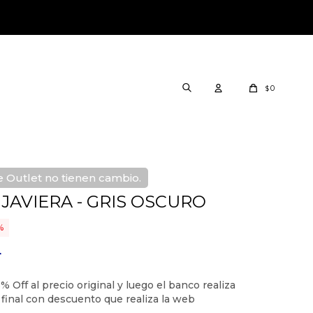
0
$
 Outlet no tienen cambio.
JAVIERA - GRIS OSCURO
4