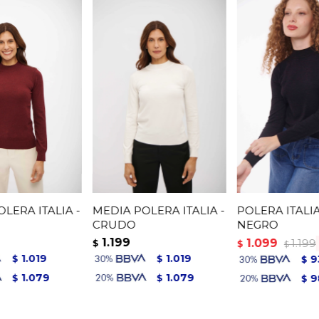
LERA ITALIA -
MEDIA POLERA ITALIA -
POLERA ITALIA
CRUDO
NEGRO
1.199
1.099
1.199
$
$
$
1.019
1.019
9
$
$
$
1.079
1.079
9
$
$
$