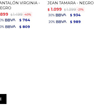
ANTALÓN VIRGINIA -
JEAN TAMARA - NEGRO
EGRO
1.099
1.399
$
21
$
899
1.499
40
934
$
$
764
$
989
$
809
$
E