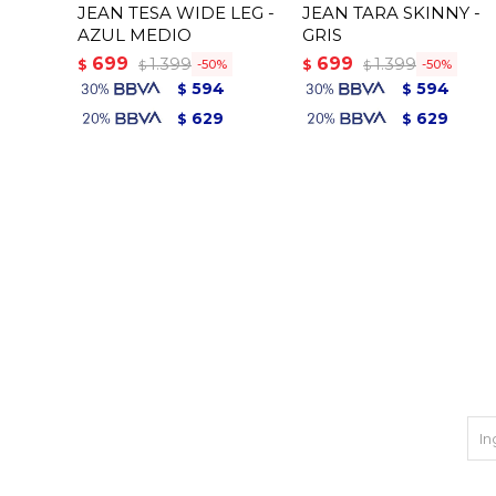
JEAN TESA WIDE LEG -
JEAN TARA SKINNY -
AZUL MEDIO
GRIS
699
699
1.399
1.399
$
$
50
50
$
$
594
594
$
$
629
629
$
$