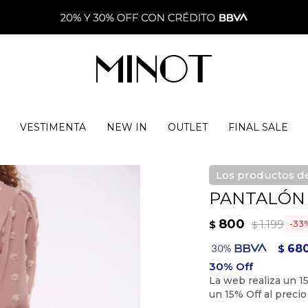
VESTIMENTA
NEW IN
OUTLET
FINAL SALE
Los productos de
PANTALÓN 
800
1.199
$
33
$
68
$