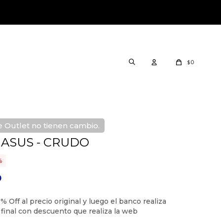
0
$
 Outlet no tienen cambio.
ASUS - CRUDO
0