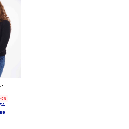
 -
8
34
89