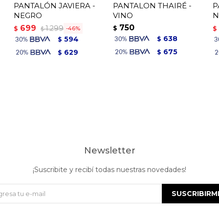
PANTALÓN JAVIERA -
PANTALON THAIRÉ -
P
NEGRO
VINO
N
750
699
1.299
$
$
$
46
$
638
594
$
$
675
629
$
$
Newsletter
¡Suscribite y recibí todas nuestras novedades!
SUSCRIBIRM