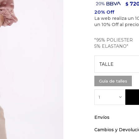
72
$
"95% POLIESTER
5% ELASTANO"
TALLE
Guía de talles
1
Envíos
Cambios y Devoluc