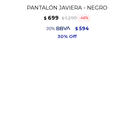
PANTALÓN JAVIERA - NEGRO
699
1.299
$
46
$
594
$
629
$
"95% POLIESTER
5% ELASTANO"
Variantes: