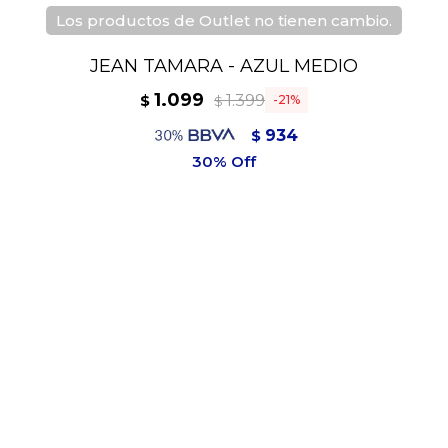
Los productos de Outlet no tienen cambio.
JEAN TAMARA - AZUL MEDIO
1.099
1.399
$
21
$
934
$
989
$
Composición:
70% Algodón
28% Poliéster