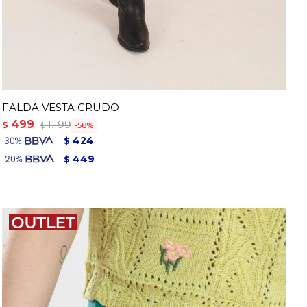
FALDA VESTA CRUDO
499
1.199
$
58
$
424
$
449
$