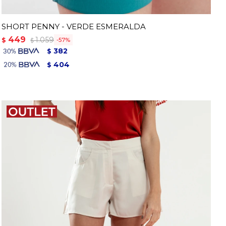
SHORT PENNY - VERDE ESMERALDA
449
1.059
$
57
$
382
$
404
$