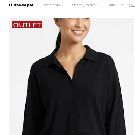
Qui
Filtrando por:
Vestimenta
Shorts y faldas
Talle xl