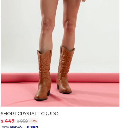
SHORT CRYSTAL - CRUDO
449
959
$
53
$
382
$