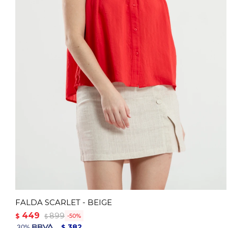
FALDA SCARLET - BEIGE
449
899
$
50
$
382
$