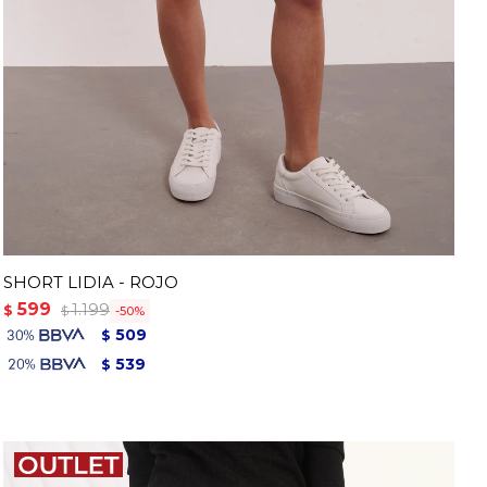
SHORT LIDIA - ROJO
599
1.199
$
50
$
509
$
539
$