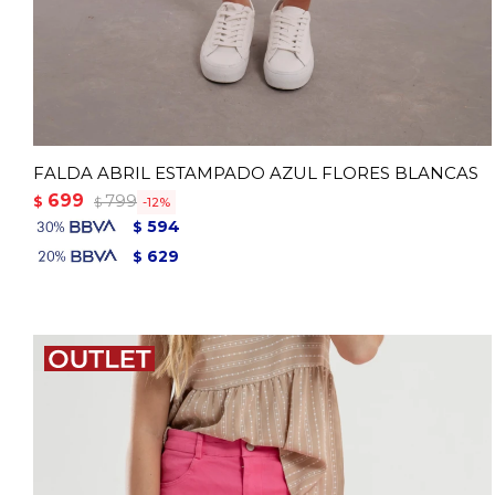
FALDA ABRIL ESTAMPADO AZUL FLORES BLANCAS
699
799
$
12
$
594
$
629
$