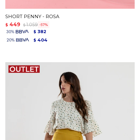
SHORT PENNY - ROSA
449
1.059
$
57
$
382
$
404
$