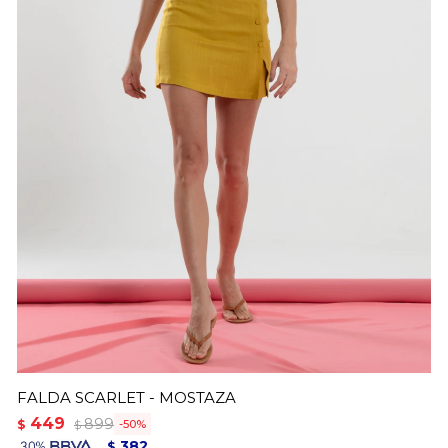
FALDA SCARLET - MOSTAZA
449
899
$
50
$
382
$