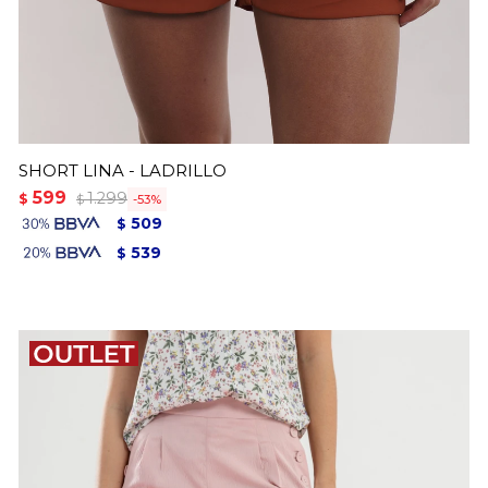
SHORT LINA - LADRILLO
599
1.299
$
53
$
509
$
539
$