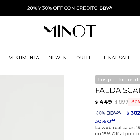
VESTIMENTA
NEW IN
OUTLET
FINAL SALE
Los productos de
FALDA SCAR
449
899
$
50
$
38
$