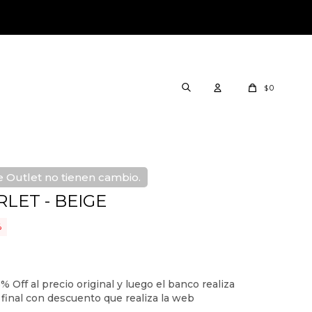
0
$
 Outlet no tienen cambio.
LET - BEIGE
2