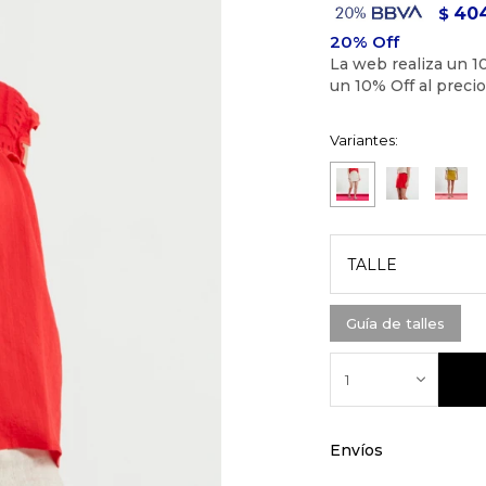
40
$
Variantes:
TALLE
Guía de talles
1
Envíos