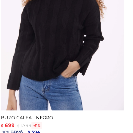
BUZO GALEA - NEGRO
699
1.799
$
61
$
594
$