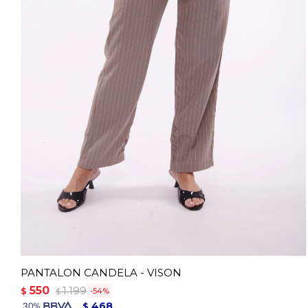
PANTALON CANDELA - VISON
550
1.199
$
54
$
468
$