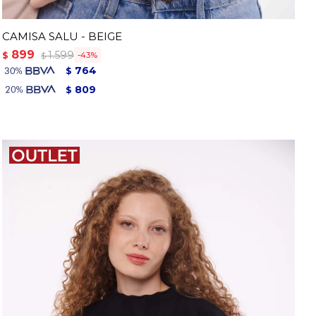
CAMISA SALU - BEIGE
899
1.599
$
43
$
764
$
809
$