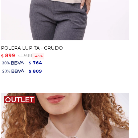
POLERA LUPITA - CRUDO
899
1.599
$
43
$
764
$
809
$