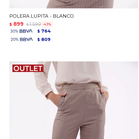
POLERA LUPITA - BLANCO
899
1.599
$
43
$
764
$
809
$