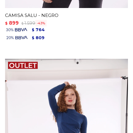
CAMISA SALU - NEGRO
899
1.599
$
43
$
764
$
809
$