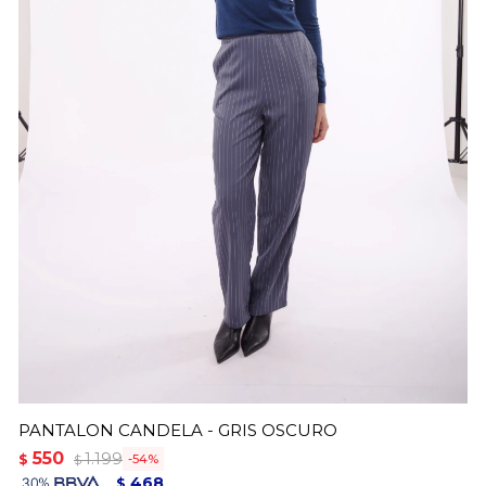
PANTALON CANDELA - GRIS OSCURO
550
1.199
$
54
$
468
$