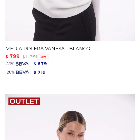
MEDIA POLERA VANESA - BLANCO
799
1.299
$
38
$
679
$
719
$