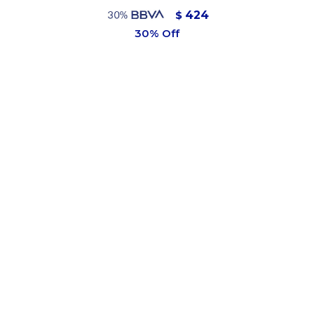
424
$
449
$
"95% POLIESTER
5% ELASTANO"
Variantes: