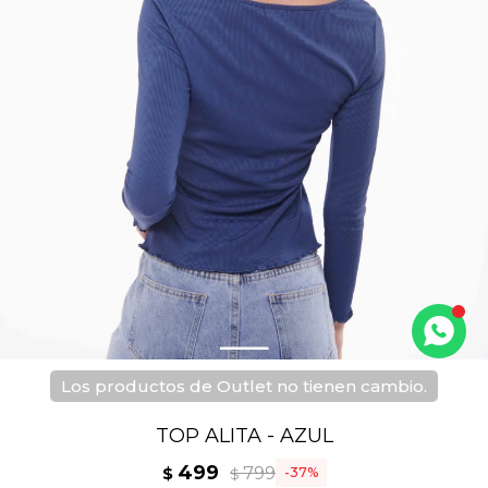
Los productos de Outlet no tienen cambio.
TOP ALITA - AZUL
499
799
$
37
$