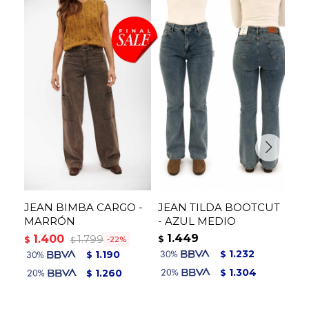
JEAN BIMBA CARGO -
JEAN TILDA BOOTCUT
JE
MARRÓN
- AZUL MEDIO
AZ
1.449
1
1.400
1.799
$
$
$
22
$
1.232
1.190
$
$
1.304
1.260
$
$