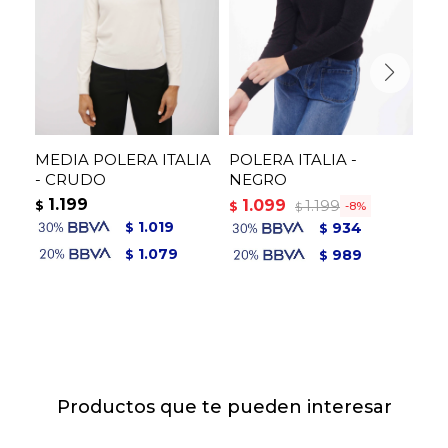
MEDIA POLERA ITALIA
POLERA ITALIA -
ME
- CRUDO
NEGRO
- 
1.199
1
1.099
1.199
$
$
$
8
$
1.019
934
$
$
1.079
989
$
$
Productos que te pueden interesar