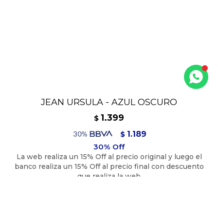
JEAN URSULA - AZUL OSCURO
1.399
$
1.189
$
1.259
$