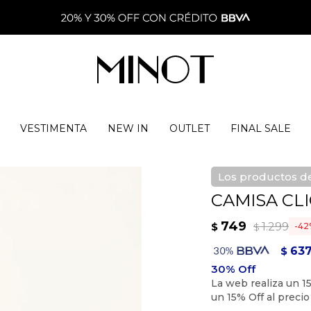
VESTIMENTA
NEW IN
OUTLET
FINAL SALE
Los productos de
CAMISA CLI
749
1.299
$
42
$
63
$