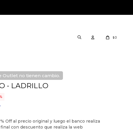
0
$
 Outlet no tienen cambio.
O - LADRILLO
7