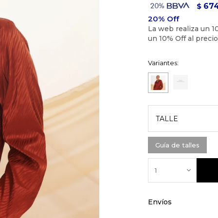
67
$
Variantes:
TALLE
Guía de talles
1
Envíos