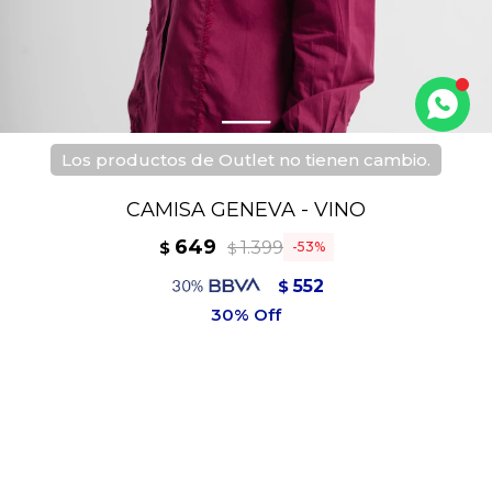
Los productos de Outlet no tienen cambio.
CAMISA GENEVA - VINO
649
1.399
$
53
$
552
$
584
$