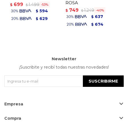
ROSA
699
7
1.499
$
$
53
$
749
1.249
$
594
40
$
$
637
$
629
$
674
$
Newsletter
¡Suscribite y recibí todas nuestras novedades!
SUSCRIBIRME
Empresa
Compra