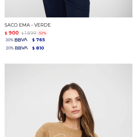
SACO EMA - VERDE
900
1.899
$
52
$
765
$
810
$