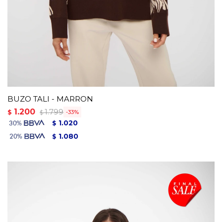
BUZO TALI - MARRON
1.200
1.799
$
33
$
1.020
$
1.080
$