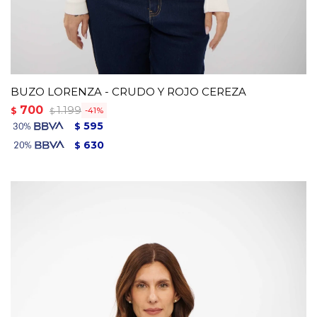
BUZO LORENZA - CRUDO Y ROJO CEREZA
700
1.199
$
41
$
595
$
630
$