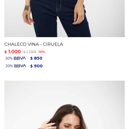
CHALECO VINA - CIRUELA
1.000
1.199
$
16
$
850
$
900
$