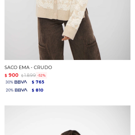
SACO EMA - CRUDO
900
1.899
$
52
$
765
$
810
$