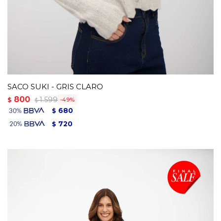
SACO SUKI - GRIS CLARO
800
1.599
$
49
$
680
$
720
$