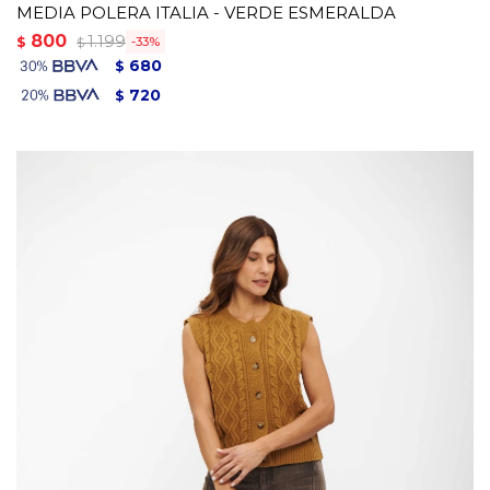
MEDIA POLERA ITALIA - VERDE ESMERALDA
800
1.199
$
33
$
680
$
720
$