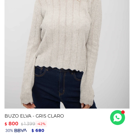
BUZO ELVA - GRIS CLARO
800
1.399
$
42
$
680
$