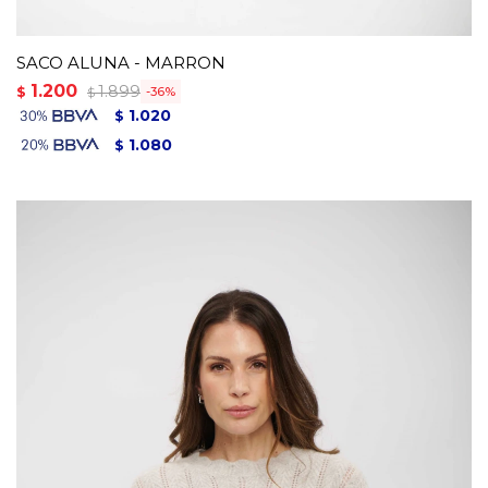
SACO ALUNA - MARRON
1.200
1.899
$
36
$
1.020
$
1.080
$