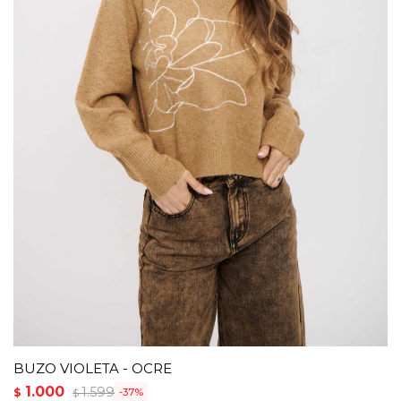
BUZO VIOLETA - OCRE
1.000
1.599
$
37
$