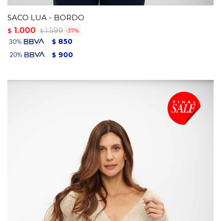
SACO LUA - BORDO
1.000
1.599
$
37
$
850
$
900
$