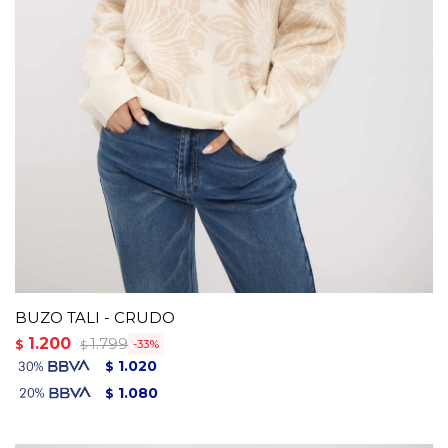
BUZO TALI - CRUDO
1.200
1.799
$
33
$
1.020
$
1.080
$