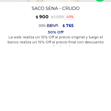
SACO SENA - CRUDO
900
1.599
$
43
$
765
$
810
$
45% Viscosa 25% Poliéster 25% Poliamida 5% Hilo metálico
TALLE