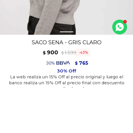
SACO SENA - GRIS CLARO
900
1.599
$
43
$
765
$
810
$