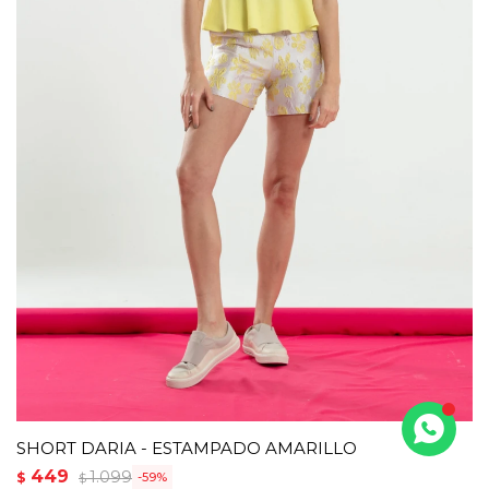
SHORT DARIA - ESTAMPADO AMARILLO
449
1.099
$
59
$