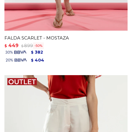
FALDA SCARLET - MOSTAZA
449
899
$
50
$
382
$
404
$