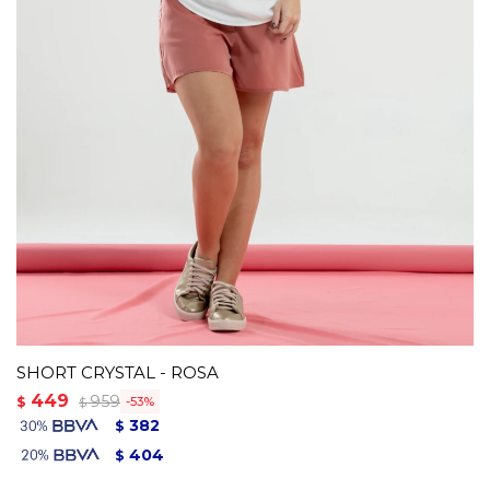
SHORT CRYSTAL - ROSA
449
959
$
53
$
382
$
404
$