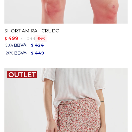
SHORT AMIRA - CRUDO
499
1.099
$
54
$
424
$
449
$