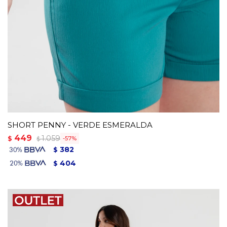
SHORT PENNY - VERDE ESMERALDA
449
1.059
$
57
$
382
$
404
$