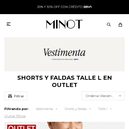

SHORTS Y FALDAS TALLE L EN
OUTLET
Recientes
Filtrando por:
Vestimenta
Shorts y faldas
Talle l
Quitar filtros