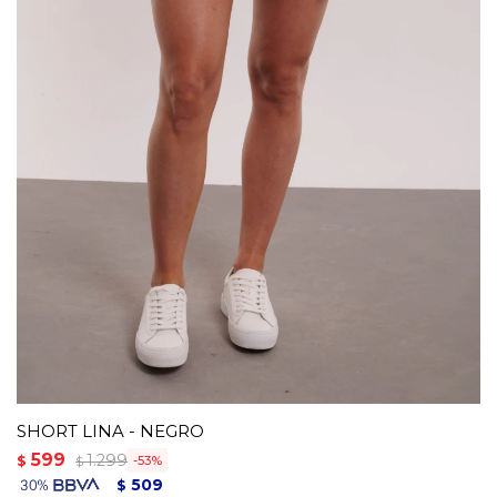
SHORT LINA - NEGRO
599
1.299
$
53
$
509
$