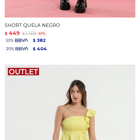
SHORT QUELA NEGRO
449
1.159
$
61
$
382
$
404
$