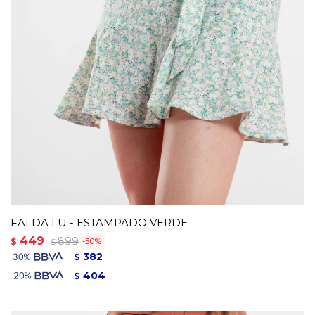
FALDA LU - ESTAMPADO VERDE
449
899
$
50
$
382
$
404
$