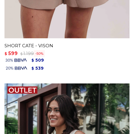
SHORT CATE - VISON
599
1.199
$
50
$
509
$
539
$