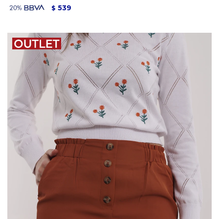
539
$