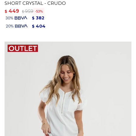
SHORT CRYSTAL - CRUDO
449
959
$
53
$
382
$
404
$