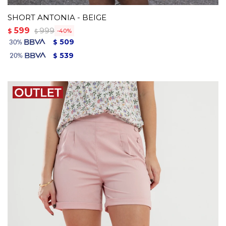
SHORT ANTONIA - BEIGE
599
999
$
40
$
509
$
539
$