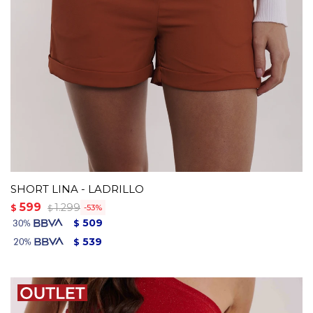
SHORT LINA - LADRILLO
599
1.299
$
53
$
509
$
539
$