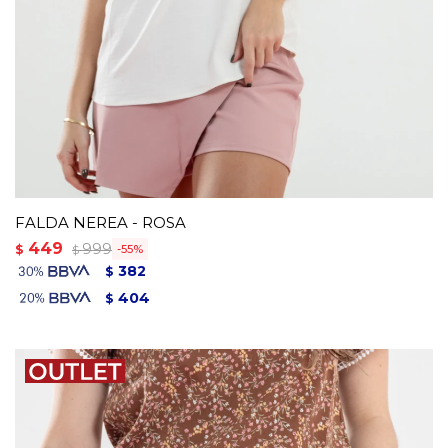
FALDA NEREA - ROSA
449
999
$
55
$
382
$
404
$