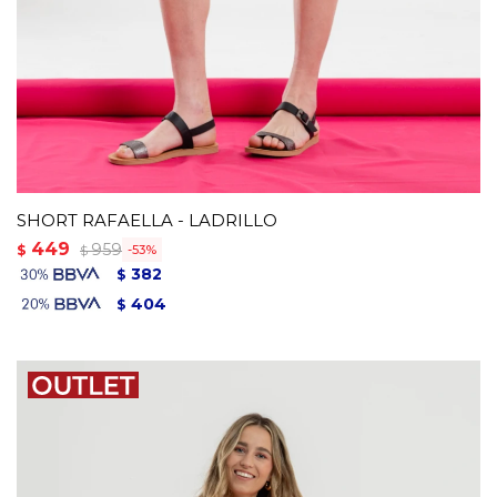
SHORT RAFAELLA - LADRILLO
449
959
$
53
$
382
$
404
$