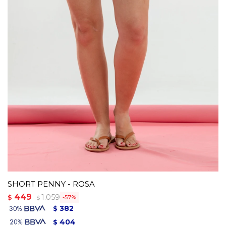
SHORT PENNY - ROSA
449
1.059
$
57
$
382
$
404
$