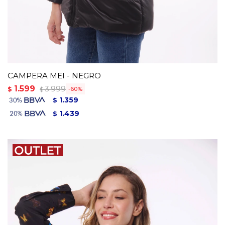
CAMPERA MEI - NEGRO
1.599
3.999
$
60
$
1.359
$
1.439
$