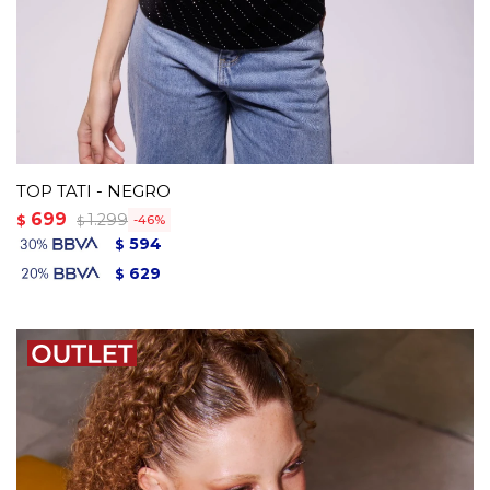
TOP TATI - NEGRO
699
1.299
$
46
$
594
$
629
$