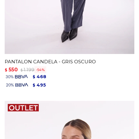
PANTALON CANDELA - GRIS OSCURO
550
1.199
$
54
$
468
$
495
$