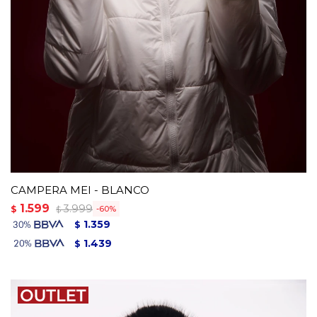
CAMPERA MEI - BLANCO
1.599
3.999
$
60
$
1.359
$
1.439
$