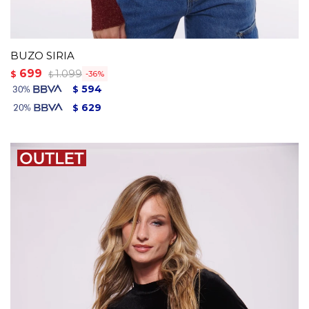
BUZO SIRIA
699
1.099
$
36
$
594
$
629
$