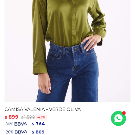
CAMISA VALENIA - VERDE OLIVA
899
1.599
$
43
$
764
$
809
$