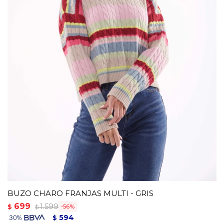
BUZO CHARO FRANJAS MULTI - GRIS
699
1.599
$
56
$
594
$