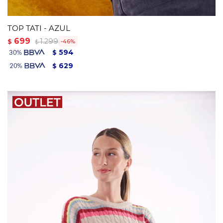
TOP TATI - AZUL
699
1.299
$
46
$
594
$
629
$