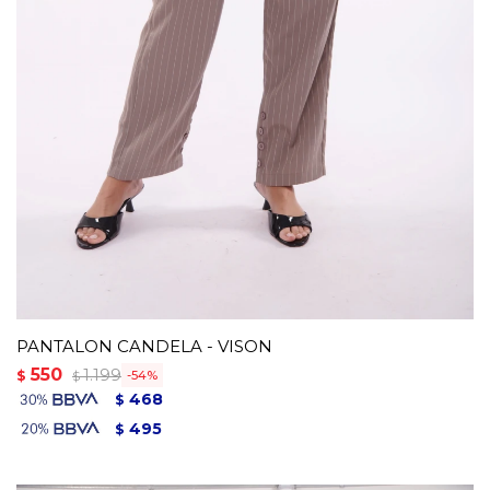
PANTALON CANDELA - VISON
550
1.199
$
54
$
468
$
495
$