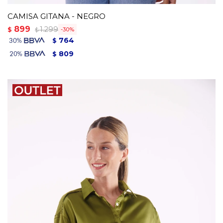
CAMISA GITANA - NEGRO
899
1.299
$
30
$
764
$
809
$