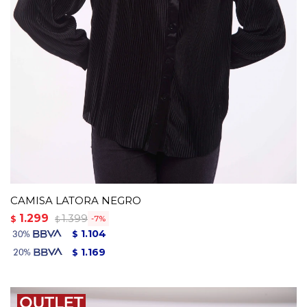
CAMISA LATORA NEGRO
1.299
1.399
$
7
$
1.104
$
1.169
$