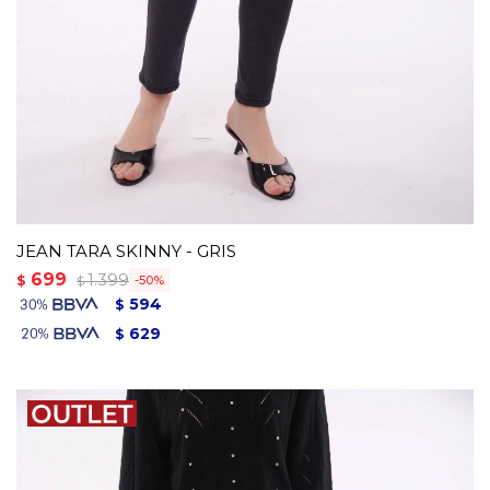
JEAN TARA SKINNY - GRIS
699
1.399
$
50
$
594
$
629
$