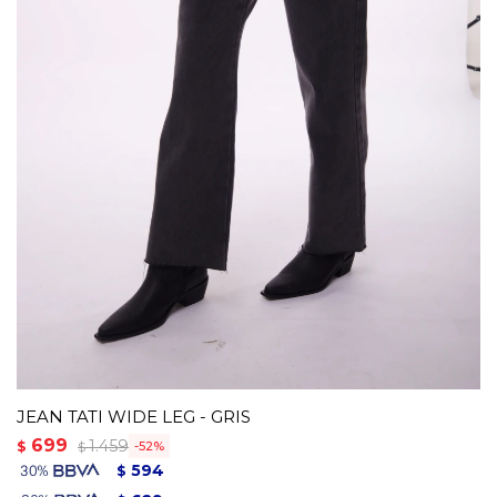
JEAN TATI WIDE LEG - GRIS
699
1.459
$
52
$
594
$