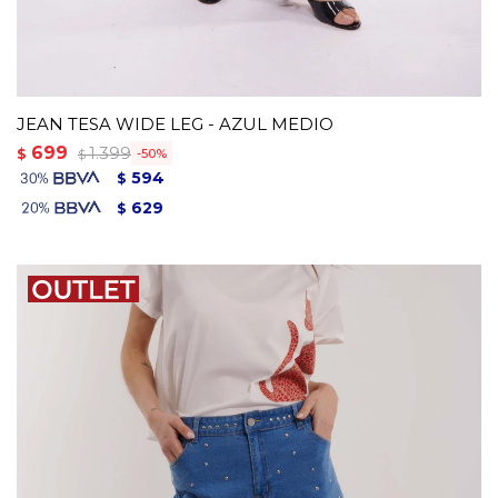
JEAN TESA WIDE LEG - AZUL MEDIO
699
1.399
$
50
$
594
$
629
$