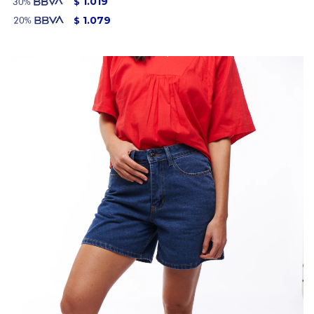
1.019
$
1.079
$