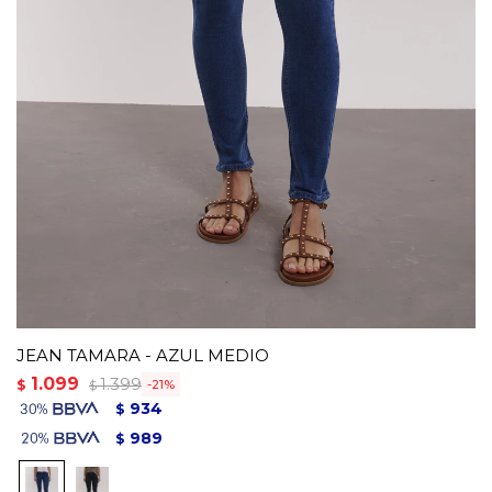
JEAN TAMARA - AZUL MEDIO
1.099
1.399
$
21
$
934
$
989
$