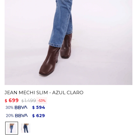
JEAN MECHI SLIM - AZUL CLARO
699
1.499
$
53
$
594
$
629
$