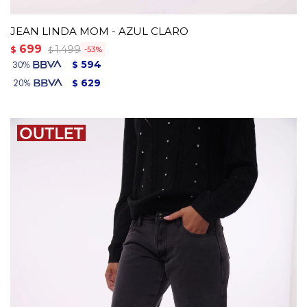
JEAN LINDA MOM - AZUL CLARO
699
1.499
$
53
$
594
$
629
$