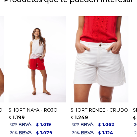
O
SHORT NAYA - ROJO
SHORT RENEE - CRUDO
S
1.199
1.249
$
$
$
1.019
1.062
$
$
1.079
1.124
$
$