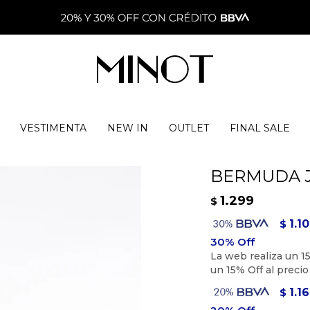
VESTIMENTA
NEW IN
OUTLET
FINAL SALE
BERMUDA J
1.299
$
1.1
$
1.1
$