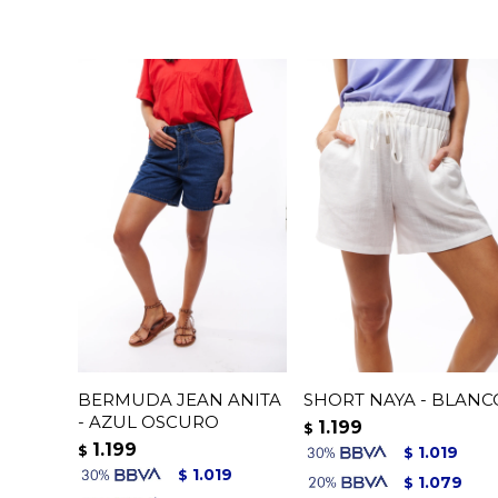
BERMUDA JEAN ANITA
SHORT NAYA - BLANC
- AZUL OSCURO
1.199
$
1.199
$
1.019
$
1.019
$
1.079
$