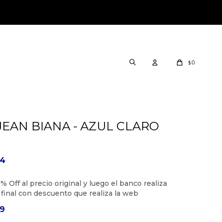
0
$
EAN BIANA - AZUL CLARO
04
69