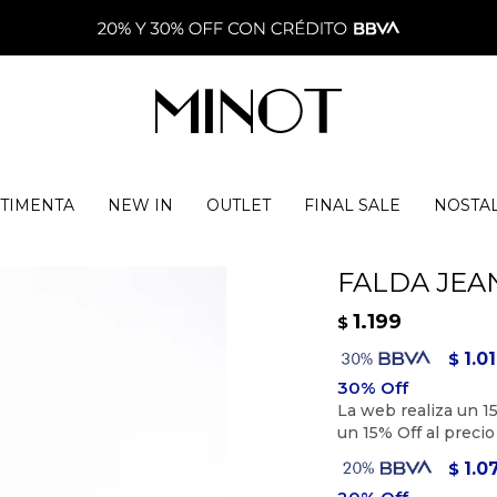
TIMENTA
NEW IN
OUTLET
FINAL SALE
NOSTA
FALDA JEA
1.199
$
1.0
$
1.0
$