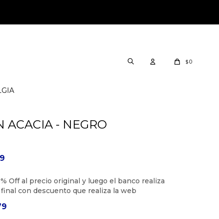
0
$
LGIA
N ACACIA - NEGRO
19
79