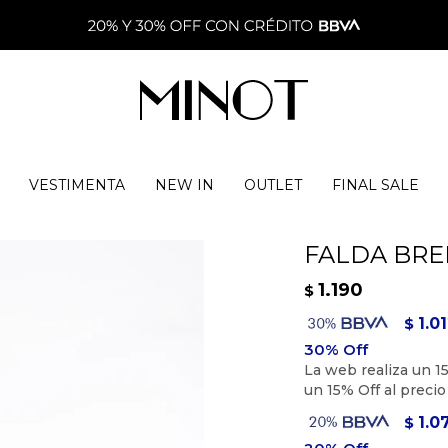
VESTIMENTA
NEW IN
OUTLET
FINAL SALE
FALDA BRE
1.190
$
1.0
$
1.0
$