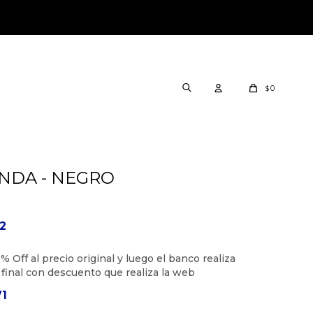
0
$
NDA - NEGRO
12
71