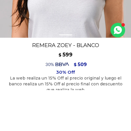
REMERA ZOEY - BLANCO
599
$
509
$
539
$