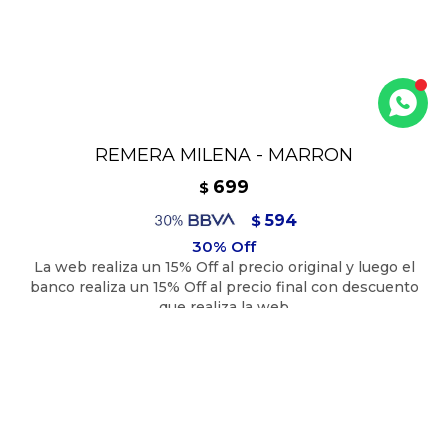
REMERA MILENA - MARRON
699
$
594
$
629
$