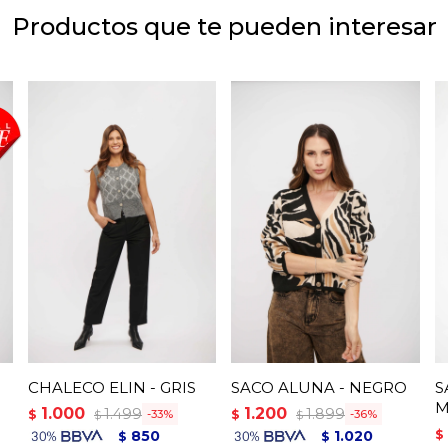
Productos que te pueden interesar
CHALECO ELIN - GRIS
SACO ALUNA - NEGRO
S
M
1.000
1.200
1.499
1.899
$
$
33
36
$
$
$
850
1.020
$
$