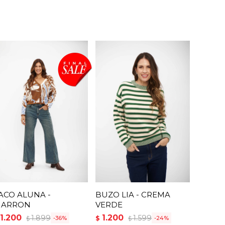
ACO ALUNA -
BUZO LIA - CREMA
ARRON
VERDE
1.200
1.200
1.899
1.599
$
36
24
$
$