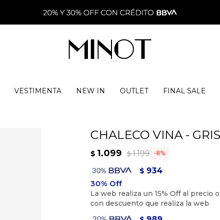
VESTIMENTA
NEW IN
OUTLET
FINAL SALE
CHALECO VINA - GRI
1.099
1.199
$
8
$
934
$
989
$