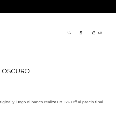
0
$
S OSCURO