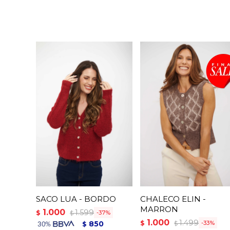
SACO LUA - BORDO
CHALECO ELIN -
MARRON
1.000
1.599
$
37
$
1.000
1.499
$
850
33
$
$