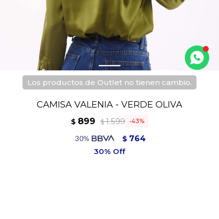
Los productos de Outlet no tienen cambio.
CAMISA VALENIA - VERDE OLIVA
899
1.599
$
43
$
764
$
809
$