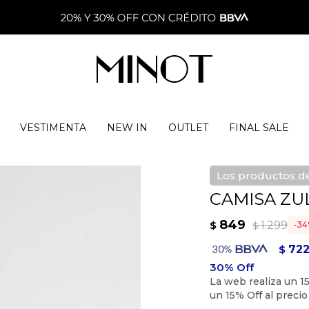
VESTIMENTA
NEW IN
OUTLET
FINAL SALE
Los productos de
CAMISA ZUL
849
1.299
$
34
$
72
$