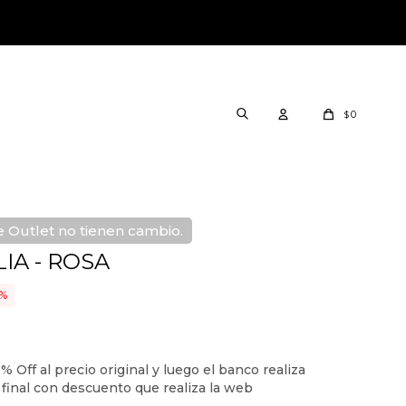
0
$
 Outlet no tienen cambio.
IA - ROSA
2