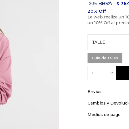
76
$
TALLE
Guía de talles
1
Envíos
Cambios y Devoluc
Medios de pago