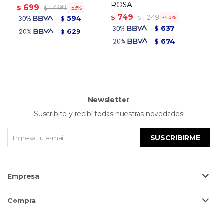
ROSA
699
7
1.499
$
$
53
$
749
1.249
$
594
40
$
$
637
$
629
$
674
$
Newsletter
¡Suscribite y recibí todas nuestras novedades!
SUSCRIBIRME
Empresa
Compra