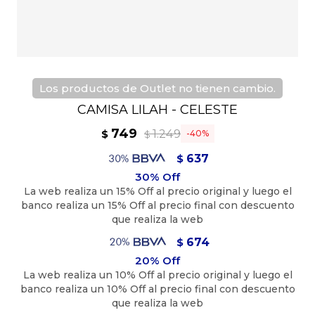
Los productos de Outlet no tienen cambio.
CAMISA LILAH - CELESTE
749
1.249
$
40
$
637
$
674
$