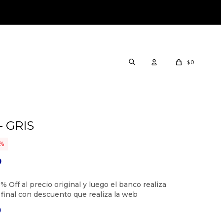
0
$
 GRIS
0
0