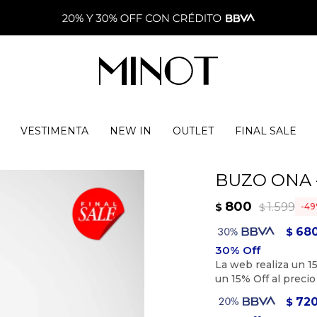
VESTIMENTA
NEW IN
OUTLET
FINAL SALE
BUZO ONA -
800
1.599
$
49
$
68
$
72
$