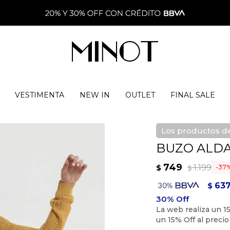
VESTIMENTA
NEW IN
OUTLET
FINAL SALE
Los productos de
BUZO ALDA
749
1.199
$
37
$
63
$