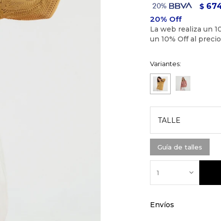
67
$
Variantes:
TALLE
Guía de talles
1
Envíos