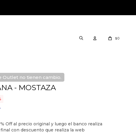
0
$
 Outlet no tienen cambio.
NA - MOSTAZA
7