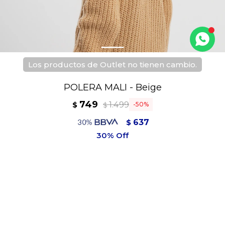
Los productos de Outlet no tienen cambio.
POLERA MALI - Beige
749
1.499
$
50
$
637
$
674
$