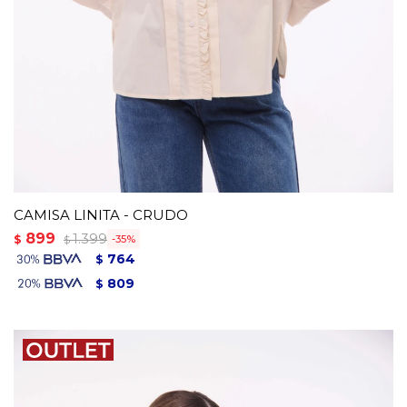
CAMISA LINITA - CRUDO
899
1.399
$
35
$
764
$
809
$