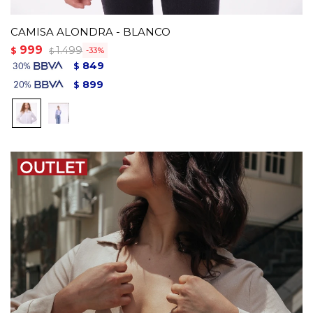
CAMISA ALONDRA - BLANCO
999
1.499
$
33
$
849
$
899
$