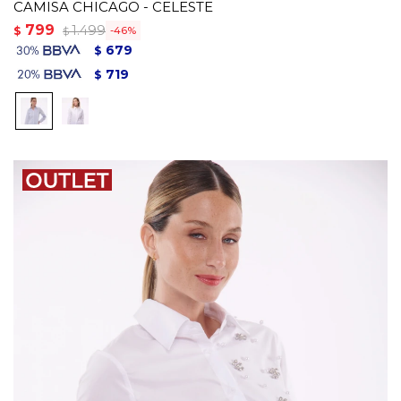
CAMISA CHICAGO - CELESTE
799
1.499
$
46
$
679
$
719
$