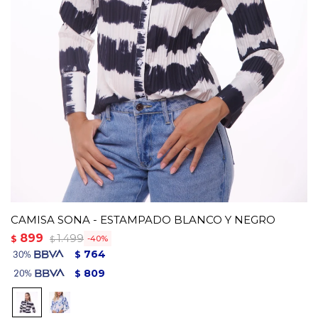
CAMISA SONA - ESTAMPADO BLANCO Y NEGRO
899
1.499
$
40
$
764
$
809
$