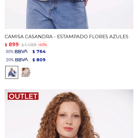
CAMISA CASANDRA - ESTAMPADO FLORES AZULES
899
1.499
$
40
$
764
$
809
$