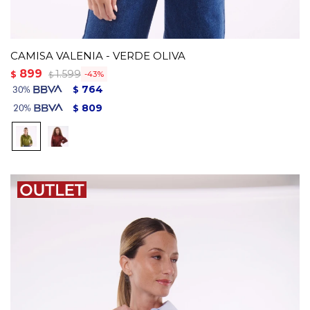
CAMISA VALENIA - VERDE OLIVA
899
1.599
$
43
$
764
$
809
$