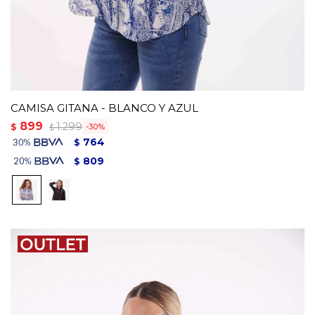
CAMISA GITANA - BLANCO Y AZUL
899
1.299
$
30
$
764
$
809
$