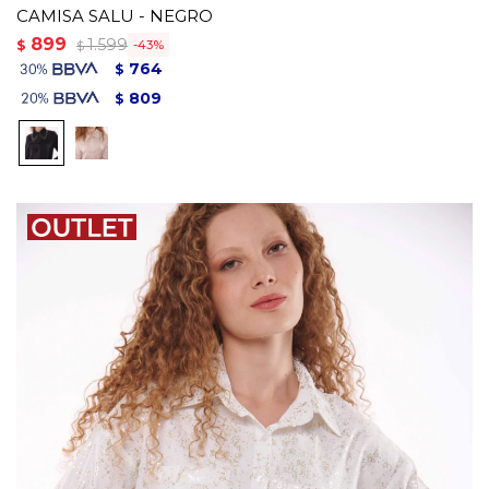
CAMISA SALU - NEGRO
899
1.599
$
43
$
764
$
809
$