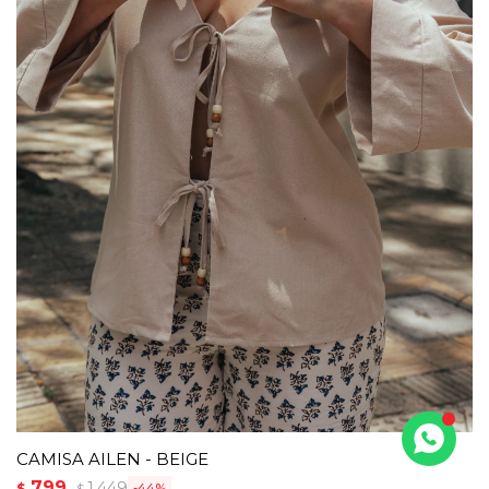
CAMISA AILEN - BEIGE
799
1.449
$
44
$