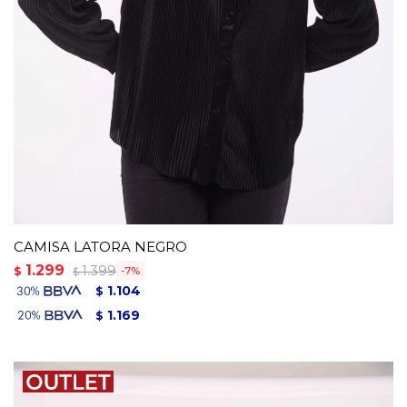
CAMISA LATORA NEGRO
1.299
1.399
$
7
$
1.104
$
1.169
$