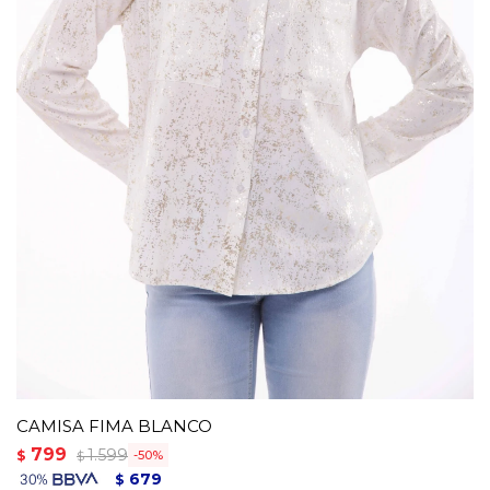
CAMISA FIMA BLANCO
799
1.599
$
50
$
679
$