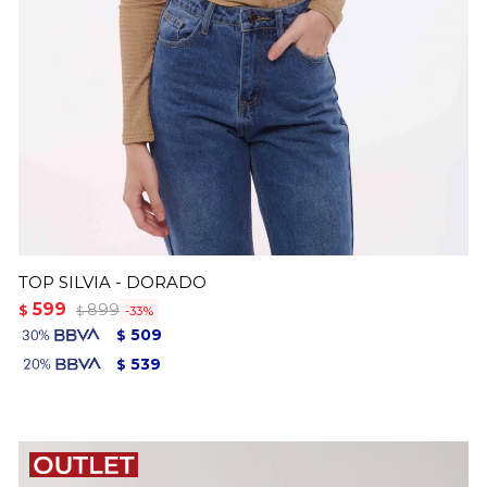
TOP SILVIA - DORADO
599
899
$
33
$
509
$
539
$