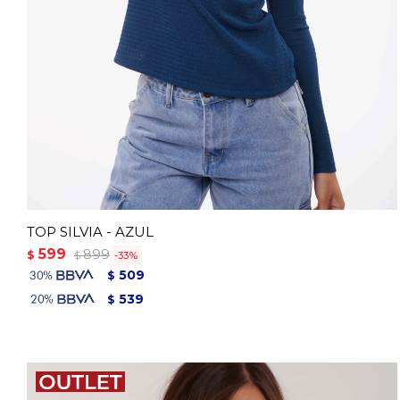
TOP SILVIA - AZUL
599
899
$
33
$
509
$
539
$