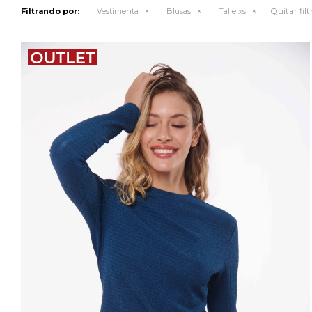
Quitar filt
Filtrando por:
Vestimenta
Blusas
Talle xs