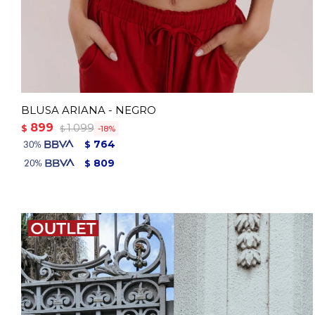
BLUSA ARIANA - NEGRO
899
1.099
$
18
$
764
$
809
$