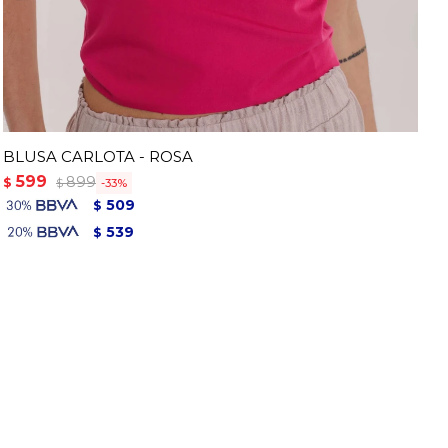
BLUSA CARLOTA - ROSA
599
899
$
33
$
509
$
539
$