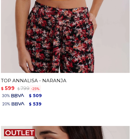
TOP ANNALISA - NARANJA
599
799
$
25
$
509
$
539
$