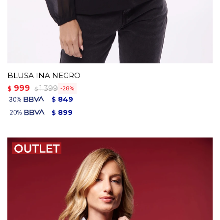
BLUSA INA NEGRO
999
1.399
$
28
$
849
$
899
$