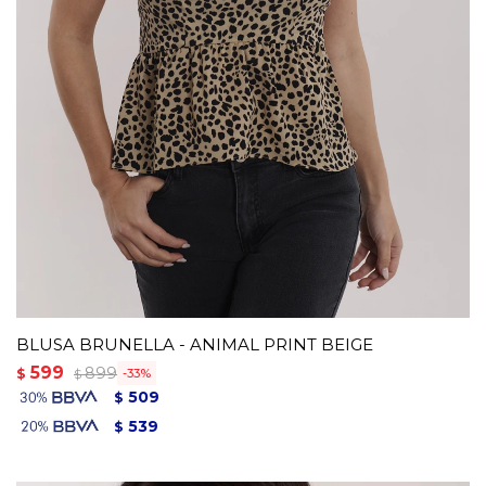
BLUSA BRUNELLA - ANIMAL PRINT BEIGE
599
899
$
33
$
509
$
539
$