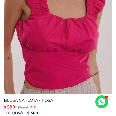
BLUSA CARLOTA - ROSA
599
899
$
33
$
509
$