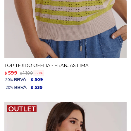
TOP TEJIDO OFELIA - FRANJAS LIMA
599
1.199
$
50
$
509
$
539
$