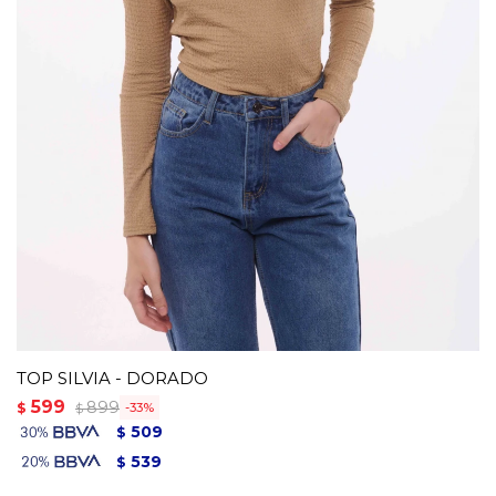
TOP SILVIA - DORADO
599
899
$
33
$
509
$
539
$