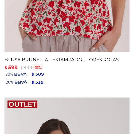
BLUSA BRUNELLA - ESTAMPADO FLORES ROJAS
599
899
$
33
$
509
$
539
$