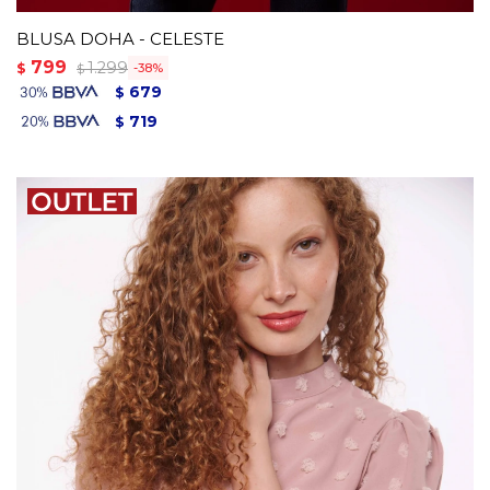
BLUSA DOHA - CELESTE
799
1.299
$
38
$
679
$
719
$