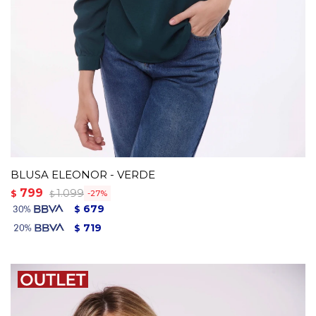
BLUSA ELEONOR - VERDE
799
1.099
$
27
$
679
$
719
$