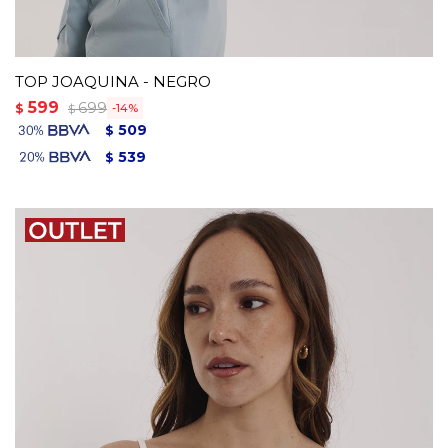
TOP JOAQUINA - NEGRO
599
699
$
14
$
509
$
539
$