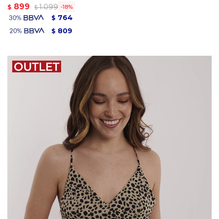
899
1.099
$
18
$
764
$
809
$