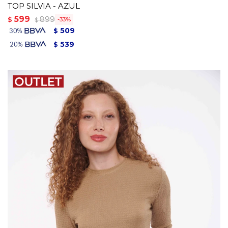
TOP SILVIA - AZUL
599
899
$
33
$
509
$
539
$