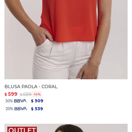
BLUSA PAOLA - CORAL
599
699
$
14
$
509
$
539
$