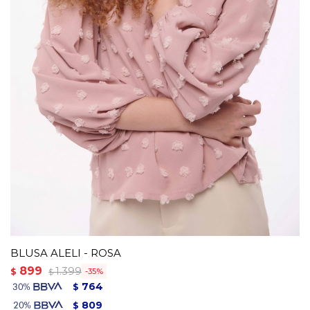
BLUSA ALELI - ROSA
899
1.399
$
35
$
764
$
809
$