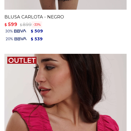
BLUSA CARLOTA - NEGRO
599
899
$
33
$
509
$
539
$