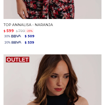
TOP ANNALISA - NARANJA
599
799
$
25
$
509
$
539
$