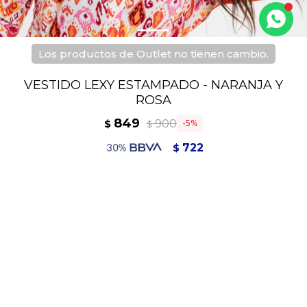
Los productos de Outlet no tienen cambio.
VESTIDO LEXY ESTAMPADO - NARANJA Y
ROSA
849
900
$
5
$
722
$
764
$