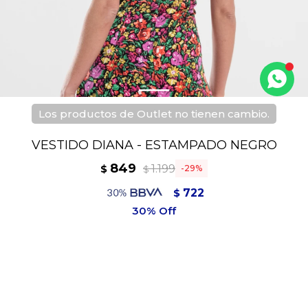
Los productos de Outlet no tienen cambio.
VESTIDO DIANA - ESTAMPADO NEGRO
849
1.199
$
29
$
722
$
764
$