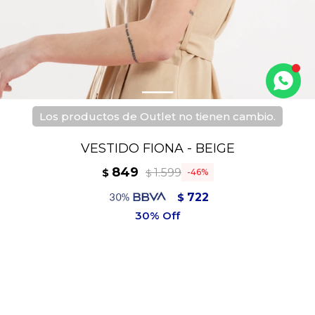
Los productos de Outlet no tienen cambio.
VESTIDO FIONA - BEIGE
849
1.599
$
46
$
722
$
764
$