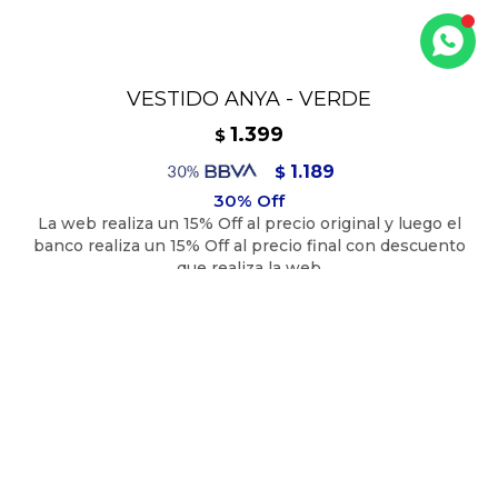
VESTIDO ANYA - VERDE
1.399
$
1.189
$
1.259
$
Vestido corto escote en V con volados a la altura de los
hombros.