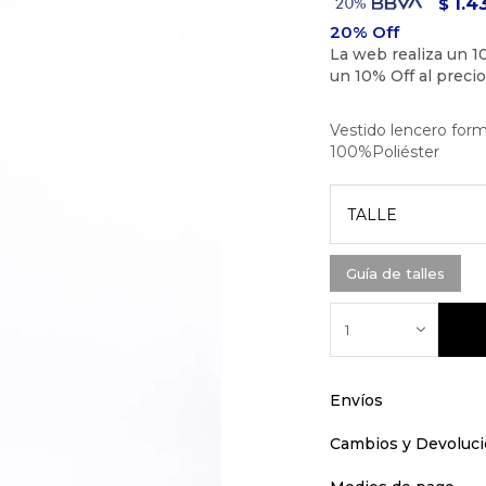
1.4
$
Vestido lencero for
100%Poliéster
TALLE
Guía de talles
1
Envíos
Cambios y Devoluc