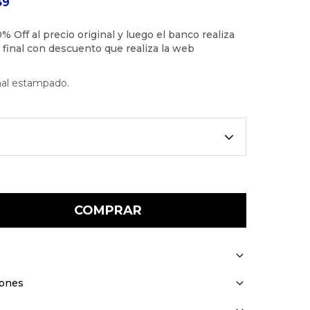
39
mal estampado.
COMPRAR
iones