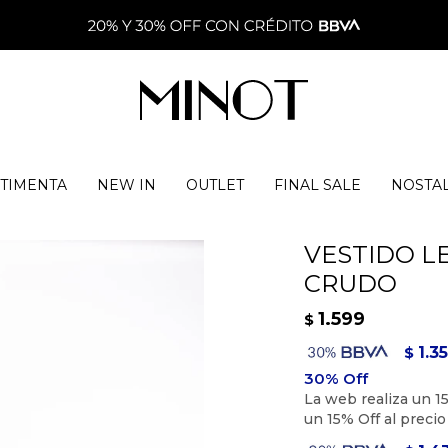
TIMENTA
NEW IN
OUTLET
FINAL SALE
NOSTA
VESTIDO L
CRUDO
1.599
$
1.3
$