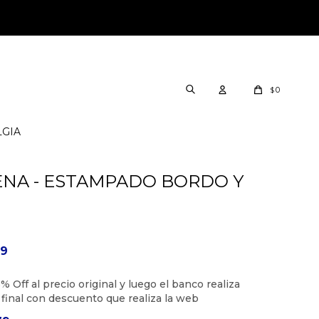
0
$
LGIA
ENA - ESTAMPADO BORDO Y
59