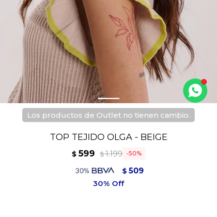
Los productos de Outlet no tienen cambio.
TOP TEJIDO OLGA - BEIGE
599
1.199
$
50
$
509
$