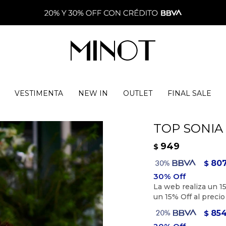
VESTIMENTA
NEW IN
OUTLET
FINAL SALE
TOP SONIA 
949
$
80
$
85
$