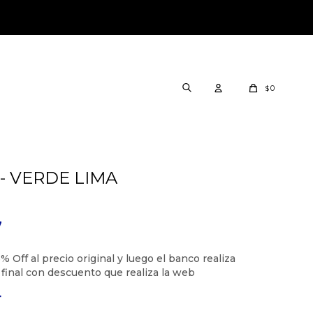
0
$
- VERDE LIMA
7
4