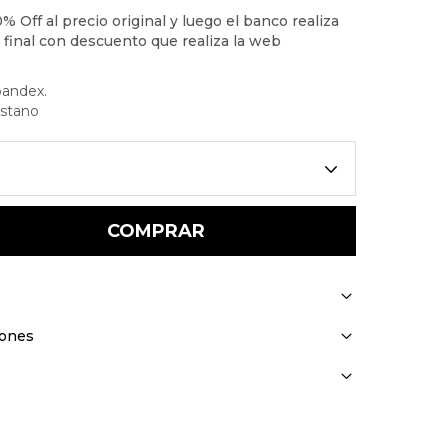
pandex.
astano
COMPRAR
iones