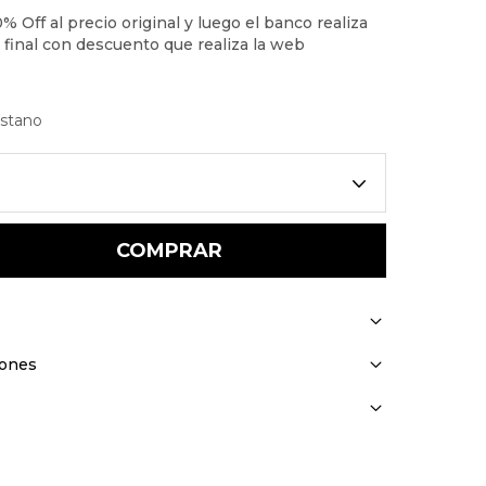
astano
COMPRAR
iones