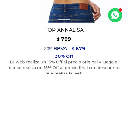
TOP ANNALISA
799
$
679
$
719
$
Top corto ceñido con manga globo.
97% poliéster 3% elastano